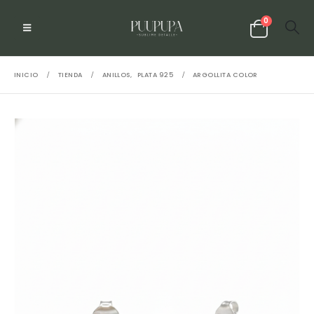
0
INICIO
TIENDA
ANILLOS
,
PLATA 925
ARGOLLITA COLOR