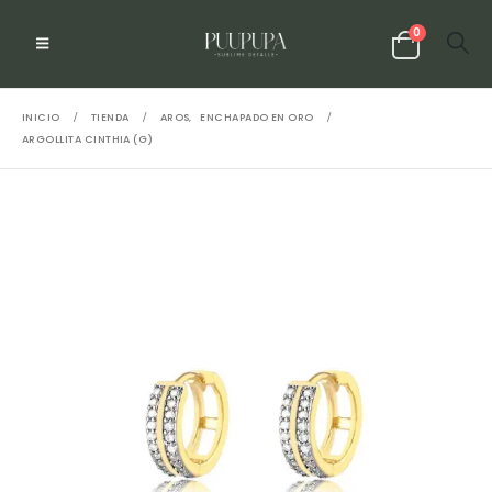
0
INICIO
TIENDA
AROS
,
ENCHAPADO EN ORO
ARGOLLITA CINTHIA (G)