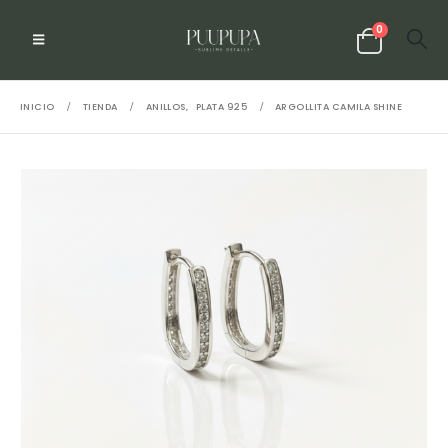
0
INICIO
TIENDA
ANILLOS
,
PLATA 925
ARGOLLITA CAMILA SHINE