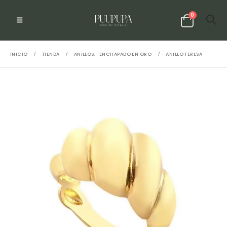
0
INICIO
TIENDA
ANILLOS
,
ENCHAPADO EN ORO
ANILLO TERESA