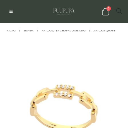
0
INICIO
TIENDA
ANILLOS
,
ENCHAPADO EN ORO
ANILLO SQUARE