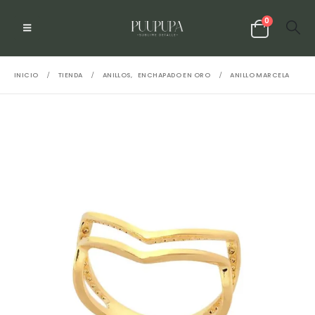
0
INICIO
TIENDA
ANILLOS
,
ENCHAPADO EN ORO
ANILLO MARCELA