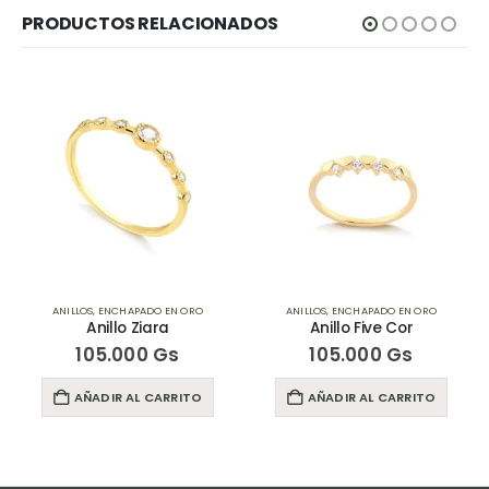
PRODUCTOS RELACIONADOS
RO
ANILLOS
,
ENCHAPADO EN ORO
ANILLOS
,
ENCHAPADO EN ORO
Anillo Five Cor
Anillo Agustina
105.000
Gs
95.000
Gs
TO
AÑADIR AL CARRITO
AÑADIR AL CARRITO